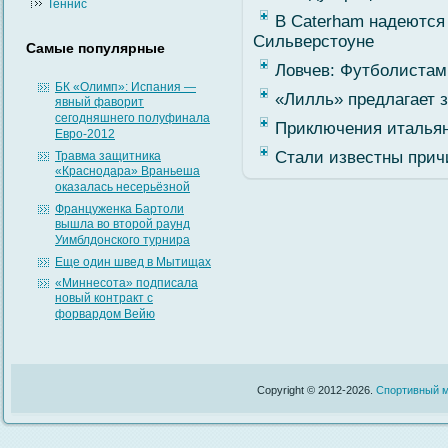
Теннис
В Caterham надеются 
Сильверстоуне
Самые популярные
Ловчев: Футболистам
БК «Олимп»: Испания —
«Лилль» предлагает 
явный фаворит
сегодняшнего полуфинала
Приключения итальян
Евро-2012
Стали известны при
Травма защитника
«Краснодара» Враньеша
оказалась несерьёзной
Француженка Бартоли
вышла во второй раунд
Уимблдонского турнира
Еще один швед в Мытищах
«Миннесота» подписала
новый контракт с
форвардом Вейю
Copyright © 2012-2026.
Спортивный м