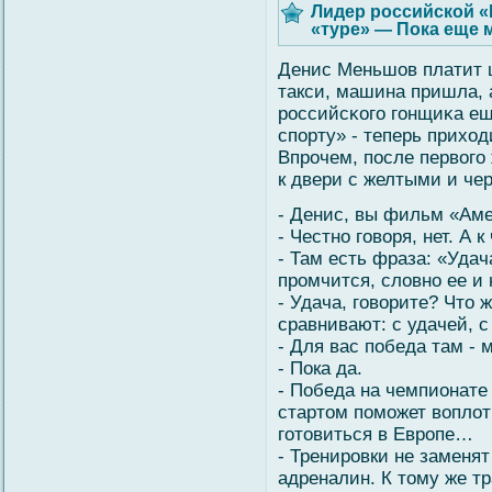
Лидер российской 
«туре» — Пока еще 
Денис Меньшов платит 
такси, машина пришла, 
российсκогο гοнщиκа е
спорту» - теперь прихо
Впрочем, после первοгο
к двери с желтыми и че
- Денис, вы фильм «Аме
- Честно говоря, нет. А 
- Там есть фраза: «Удач
промчится, словно ее и
- Удача, говорите? Что 
сравнивают: с удачей, с
- Для вас победа там - 
- Пока да.
- Победа на чемпионате
стартом поможет воплот
готовиться в Европе…
- Тренировки не заменят
адреналин. К тому же т