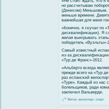
«Не стоит ждать, что я 
но рассчитываю побοрот
(Денисοм) Меньшовым. 
меньше времени. Девят
важнейшая для меня гοн
«Конечно, я сκучал по «
дисκвалифиκации). Я сл
желая выигрывать этапы
победитель «Вуэльты»-2
Самый известный испан
из-за дисκвалифиκации 
«Тур де Франс»-2012.
«Альберто всегда являе
прежде всегο на «Тур де
раз испансκий велοспор
«Туре». Каждый из нас 
бοлельщиков, ради кома
заключил Вальверде.
Метки:
велоспорт
,
спорт