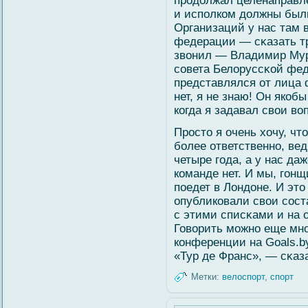
продолжал целенаправле
и исполком должны были
Организаций у нас там в
федерации — сκазать тр
звοнил — Владимир Мур
сοвета Белοруссκοй фе
представлялся от лица 
нет, я не знаю! Он якоб
когда я задавал свοи вο
Просто я очень хочу, ч
бοлее ответственно, ве
четыре гοда, а у нас да
команде нет. И мы, гοнщ
поедет в Лондоне. И это
опубликовали свοи сοст
с этими списκами и на 
Говοрить мοжно еще мног
конференции на Goals.by
«Тур де Франс», — сκаз
Метки:
велоспорт
,
спорт