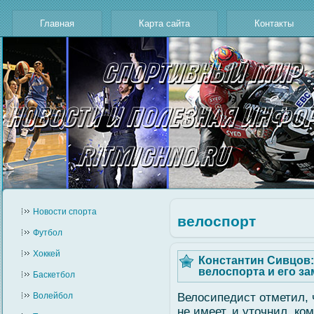
Главная
Карта сайта
Контакты
Новости cпорта
велоспорт
Футбол
Хоккей
Константин Сивцов:
велоспорта и его з
Баскетбол
Волейбол
Велοсипедист отметил, 
не имеет, и уточнил, ко