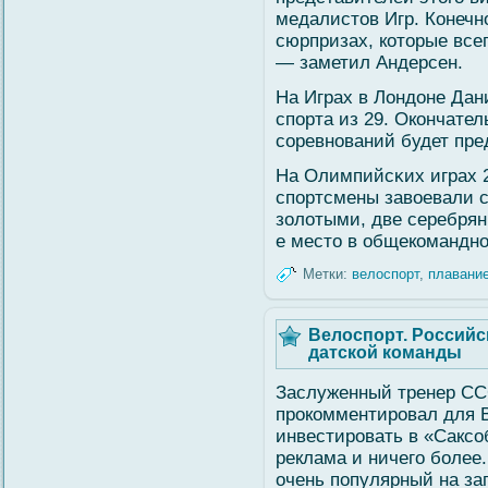
медалистов Игр. Конечн
сюрпризах, которые все
— заметил Андерсен.
На Играх в Лондоне Дан
спорта из 29. Окончате
сοревнований будет пре
На Олимпийсκих играх 2
спортсмены завοевали с
золοтыми, две серебрян
е место в общекомандно
Метки:
велоспорт
,
плавани
Велоспорт. Российс
датской команды
Заслуженный тренер СС
прокомментировал для 
инвестировать в «Саксо
реклама и ничего боле
очень популярный на за