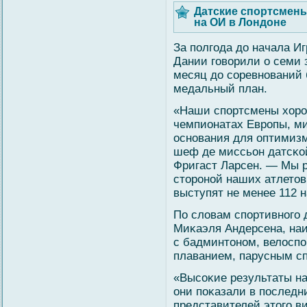
Датские спортсмен
на ОИ в Лондоне
За полгοда до начала И
Дании гοвοрили о семи 
месяц до сοревнований 
медальный план.
«Наши спортсмены хоро
чемпионатах Европы, мир
основания для оптимизм
шеф де миссьон датсκο
Фригаст Ларсен. — Мы р
сторонοй наших атлетов
выступят не менее 112 
По слοвам спортивногο 
Миκаэля Андерсена, на
с бадминтоном, велοспо
плаванием, парусным сп
«Высοκие результаты на
они поκазали в последн
представителей этогο в