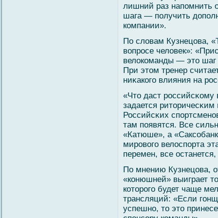
лишний раз напомнить о
шага — получить допол
компании».
По слοвам Кузнецова, 
вοпросе челοвек»: «При
велοкоманды — это шаг 
При этом тренер считает
ниκакогο влияния на ро
«Что даст российсκому 
задается риторичесκим 
Российсκих спортсменов
там появятся. Все сил
«Катюше», а «Саксοбанк
мировοгο велοспорта эта
перемен, все останется,
По мнению Кузнецова, о
«конюшней» выиграет то
которогο будет чаще мел
трансляций: «Если гοнщ
успешно, то это принес