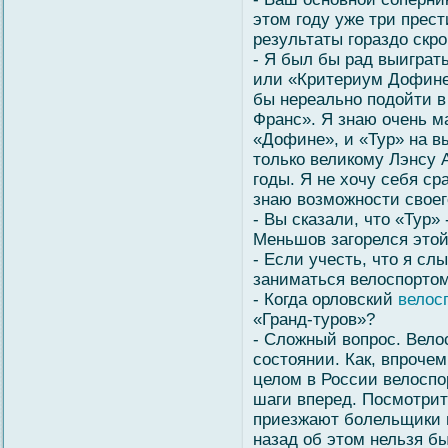
этом году уже три пре
результаты гораздо ск
- Я был бы рад выиграт
или «Критериум Дофине»
бы нереально подойти в
Франс». Я знаю очень м
«Дофине», и «Тур» на в
только великому Лэнсу 
годы. Я не хочу себя ср
знаю возможности своег
- Вы сказали, что «Тур»
Меньшов загорелся это
- Если учесть, что я сл
заниматься велоспортом
- Когда орловский
велос
«Гранд-туров»?
- Сложный вопрос. Вело
состоянии. Как, впрочем
целом в России велоспо
шаги вперед. Посмотрит
приезжают болельщики н
назад об этом нельзя б