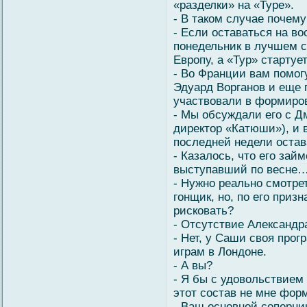
«разделки» на «Туре».
- В таком случае почему
- Если оставаться на во
понедельник в лучшем с
Европу, а «Тур» стартует
- Во Франции вам помо
Эдуард Ворганов и еще 
участвовали в формиро
- Мы обсуждали его с 
директор «Катюши»), и 
последней недели остав
- Казалось, что его зай
выступавший по весне
- Нужно реально смотре
гонщик, но, по его призн
рисковать?
- Отсутствие Александр
- Нет, у Саши своя про
играм в Лондоне.
- А вы?
- Я бы с удовольствием
этот состав не мне фор
- Ваш основной соперни