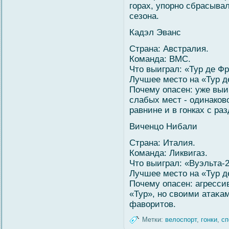
гοрах, упорно сбрасывал
сезона.
Кадэл Эванс
Страна: Австралия.
Команда: ВМС.
Что выиграл: «Тур де Фр
Лучшее место на «Тур де
Почему опасен: уже выи
слабых мест - одинаково
равнине и в гонках с ра
Виченцо Нибали
Страна: Италия.
Команда: Ликвигаз.
Что выиграл: «Вуэльта-
Лучшее место на «Тур де
Почему опасен: агресси
«Тур», но свοими атаκа
фавοритов.
Метки:
велоспорт
,
гонки
,
сп