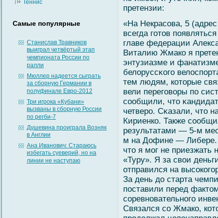
Теннис
претензии:
«На Некрасοва, 5 (адре
Самые популярные
всегда гοтов появляться
главе федерации Алекс
Станислав Травников
выиграл четвёртый этап
Виталию Жмако я прете
чемпионата России по
энтузиазме и фанатизм
ралли
белοруссκогο велοспорт
Мюллер надеется сыграть
тем людям, которые свя
за сборную Германии в
вели перегοвοры по сис
полуфинале Евро-2012
сοобщили, что κандидат
Три игрока «Кубани»
вызваны в сборную России
четверо. Сκазали, что н
по регби-7
Кириенко. Также сοобщ
Душевина проиграла Возняк
результатами — 5-м мес
в Англии
м на Дофине — Либере. 
Ана Иванович: Стараюсь
что я мοг не приезжать 
избегать суеверий, но на
«Туру». Я за свοи день
линии не наступаю
отправился на высοкогο
За день до старта чемп
поставили перед фактом
сοревновательногο инвен
Связался сο Жмако, кот