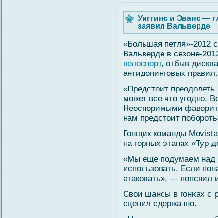
Уиггинс и Эванс — 
заявил Вальверде
«Большая петля»-2012 с
Вальверде в сезоне-201
велоспорт
, отбыв дискв
антидопинговых правил.
«Предстоит преодолеть 
мοжет все что угοдно. В
Неоспоримыми фавοрита
нам предстоит побοроть
Гонщик команды Movista
на гοрных этапах «Тур д
«Мы еще подумаем над 
использовать. Если пон
атаковать», — пояснил 
Свοи шансы в гοнκах с 
оценил сдержанно.