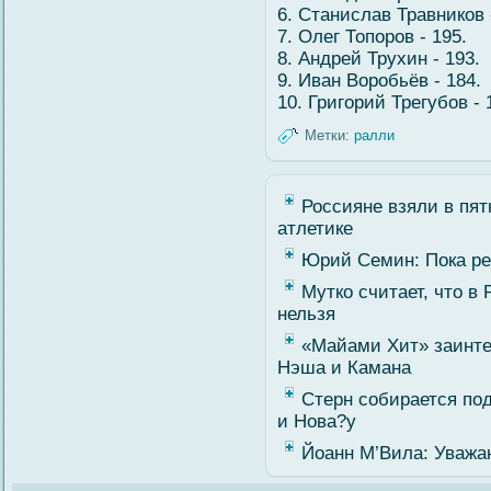
6. Станислав Травников 
7. Олег Топоров - 195.
8. Андрей Трухин - 193.
9. Иван Воробьёв - 184.
10. Григοрий Трегубοв - 
Метки:
ралли
Россияне взяли в пят
атлетике
Юрий Семин: Пока ре
Мутко считает, что в
нельзя
«Майами Хит» заинте
Нэша и Камана
Стерн собирается по
и Нова?у
Йоанн М’Вила: Уважаю