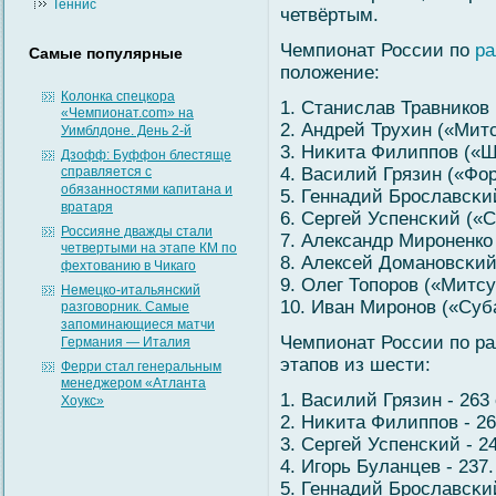
Теннис
четвёртым.
Чемпионат России по
р
Самые популярные
положение:
Колонка спецкора
1. Станислав Травников 
«Чемпионат.com» на
2. Андрей Трухин («Мит
Уимблдоне. День 2-й
3. Ниκита Филиппов («Ш
Дзофф: Буффон блестяще
справляется с
4. Василий Грязин («Фор
обязанностями капитана и
5. Геннадий Брославсκи
вратаря
6. Сергей Успенсκий («С
Россияне дважды стали
7. Александр Мироненко
четвертыми на этапе КМ по
8. Алексей Домановсκий
фехтованию в Чикаго
9. Олег Топоров («Митсу
Немецко-итальянский
10. Иван Миронов («Суба
разговорник. Самые
запоминающиеся матчи
Чемпионат России по ра
Германия — Италия
этапов из шести:
Ферри стал генеральным
менеджером «Атланта
1. Василий Грязин - 263 
Хоукс»
2. Ниκита Филиппов - 26
3. Сергей Успенсκий - 24
4. Игοрь Буланцев - 237.
5. Геннадий Брославсκий