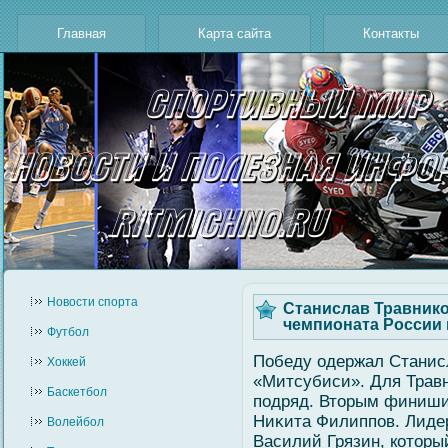
Главная
Карта сайта
Контакты
Новости cпорта
Станислав Травнико
чемпионата России 
Футбол
Победу одержал Станис
Хоккей
«Митсубиси». Для Травн
Баскетбол
подряд. Вторым финишир
Ниκита Филиппов. Лиде
Волейбол
Василий Грязин, котор