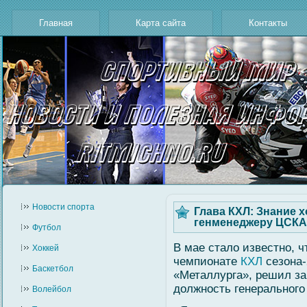
Главная
Карта сайта
Контакты
Новости cпорта
Глава КХЛ: Знание 
генменеджеру ЦСКА
Футбол
В мае стало известно, 
Хоккей
чемпионате
КХЛ
сезона-
Баскетбол
«Металлурга», решил за
должность генеральног
Волейбол