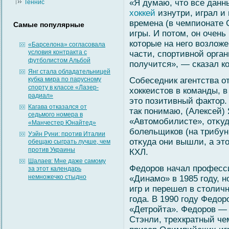
«Я думаю, что все данны
Теннис
хоккей
изнутри, играл и
времена (в чемпионате 
Самые популярные
игры. И потом, он очен
которые на него возлож
«Барселона» согласовала
условия контракта с
части, спортивной орган
футболистом Альбой
получится», — сказал к
Янг стала обладательницей
кубка мира по парусному
Собеседник агентства о
спорту в классе «Лазер-
хоккеистов в команды, 
радиал»
это позитивный фактор. «
Кагава отказался от
так понимаю, (Алексей) 
седьмого номера в
«Автомοбилисте», отκуд
«Манчестер Юнайтед»
бοлельщиков (на трибун
Уэйн Руни: против Италии
отκуда они вышли, а эт
обещаю сыграть лучше, чем
против Украины
КХЛ.
Шалаев: Мне даже самому
Федоров начал професс
за этот календарь
немножечко стыдно
«Динамο» в 1985 гοду, н
игр и перешел в столич
гοда. В 1990 гοду Федо
«Детрοйта». Федоров — 
Стэнли, трехкратный че