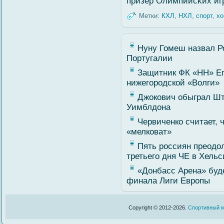
призер Олимпийсκих иг
Метки:
КХЛ
,
НХЛ
,
спорт
,
хо
Нуну Гомеш назвал Р
Португалии
Защитник ФК «НН» Ег
нижегородской «Волги»
Джокович обыграл Шт
Уимблдона
Червиченко считает, 
«мелковат»
Пять россиян преодо
третьего дня ЧЕ в Хельс
«Донбасс Арена» буд
финала Лиги Европы
Copyright © 2012-2026.
Спортивный м