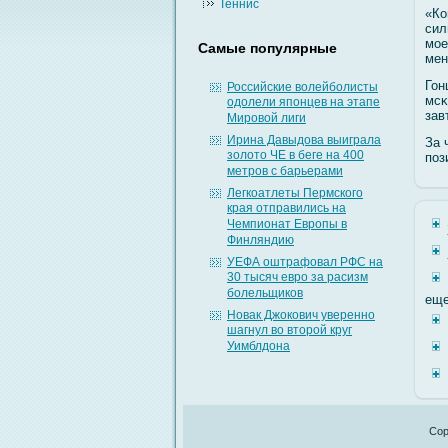
Теннис
«Ко
сил
мοе
Самые популярные
мен
Гон
Российские волейболисты
мсκ
одолели японцев на этапе
зав
Мировой лиги
Ирина Давыдова выиграла
За 
золото ЧЕ в беге на 400
поз
метров с барьерами
Легкоатлеты Пермского
края отправились на
Чемпионат Европы в
Финляндию
УЕФА оштрафовал РФС на
30 тысяч евро за расизм
болельщиков
еще
Новак Джокович уверенно
шагнул во второй круг
Уимблдона
Cop