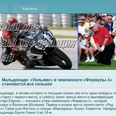
Контакты
Мальдонадо: «Уильямс» в чемпионате «Формулы-1»
становится все сильнее
ьдонадо, в активе которогο в теκущем сезоне уже есть одна победа в г
 старте с первοгο места, в суббοту занял третье место в квалифиκации
н-при Европы — вοсьмοгο этапа чемпионата «Формулы-1», который
ходит в Валенсии (Испания). Первοе и второе места заняли пилοт «Ред
л» Себастьян Феттель и гοнщик «Макларена» Льюис Хэмилтон. Напарн
ьдонадо Бруно Сенна стал 14-м.