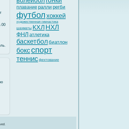
гонки
волейбол
ралли
регби
плавание
футбол
т
хоккей
художественная гимнастика
.00
НХЛ
КХЛ
шахматы
ФНЛ
атлетика
баскетбол
биатлон
ль.
спорт
бокс
теннис
фехтование
но
ved.