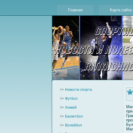
Главная
Карта сайта
Новости cпорта
Футбол
Мал
Хоккей
при
Гра
Баскетбол
про
Бул
Волейбол
Мал