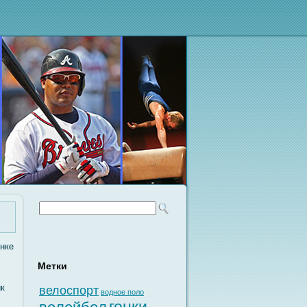
οнке
Метки
ик
велоспорт
водное поло