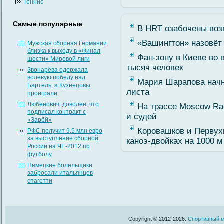
Теннис
Самые популярные
В HRT озабочены во
«Вашингтон» назовёт 
Мужская сборная Германии
близка к выходу в «Финал
Фан-зону в Киеве во 
шести» Мировой лиги
тысяч человек
Звонарёва одержала
волевую победу над
Мария Шарапова начн
Бартель, а Кузнецовы
листа
проиграли
Любенович: доволен, что
На трассе Moscow Ra
подписал контракт с
и судей
«Зарёй»
Коровашков и Первух
РФС получит 9,5 млн евро
за выступление сборной
каноэ-двойках на 1000 м
России на ЧЕ-2012 по
футболу
Немецкие болельщики
забросали итальянцев
спагетти
Copyright © 2012-2026.
Спортивный м