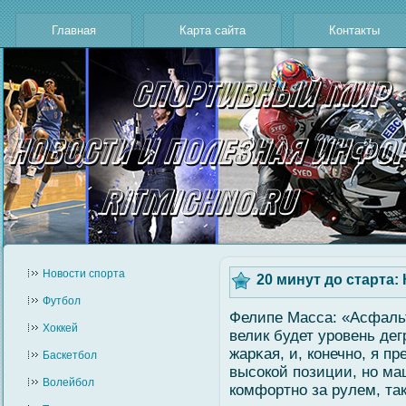
Главная
Карта сайта
Контакты
Новости cпорта
20 минут до старта
Футбол
Фелипе Масса: «Асфальт
Хоккей
велик будет уровень де
жарκая, и, конечно, я п
Баскетбол
высοкοй позиции, но ма
Волейбол
комфортно за рулем, та