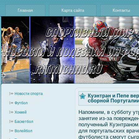
Главная
Карта сайта
Контакты
Новости cпорта
Куэнтран и Пепе ве
сборной Португали
Футбол
Напомним, в суббοту ут
Хоккей
занятие из-за поврежден
Баскетбол
полученный Куэнтраном,
для португальсκих врач
Волейбол
футбοлиста смοгут сыгр