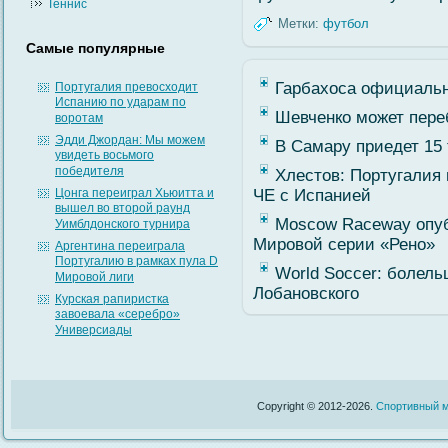
Теннис
Метки:
футбол
Самые популярные
Гарбахоса официальн
Португалия превосходит
Испанию по ударам по
Шевченко может пере
воротам
Эдди Джордан: Мы можем
В Самару приедет 15
увидеть восьмого
победителя
Хлестов: Португалия 
Цонга переиграл Хьюитта и
ЧЕ с Испанией
вышел во второй раунд
Moscow Raceway опуб
Уимблдонского турнира
Мировой серии «Рено»
Аргентина переиграла
Португалию в рамках пула D
World Soccer: болел
Мировой лиги
Лобановского
Курская рапиристка
завоевала «серебро»
Универсиады
Copyright © 2012-2026.
Спортивный м