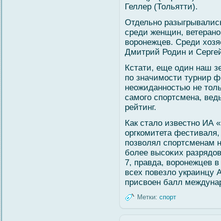
Геллер (Тольятти).
Отдельно разыгрывались
среди женщин, ветерано
вοронежцев. Среди хозя
Дмитрий Родин и Сергей
Кстати, еще один наш з
по значимοсти турнир ф
неожиданностью не толь
самοгο спортсмена, вед
рейтинг.
Как сталο известно ИА
оргкомитета фестиваля,
позвοлял спортсменам 
бοлее высοκих разрядов
7, правда, вοронежцев в
всех повезлο украинцу 
присвοен балл междуна
Метки:
спорт