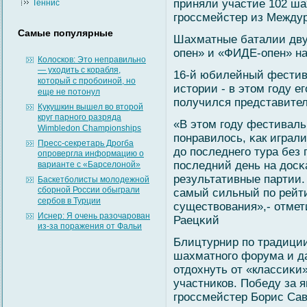
приняли участие 102 ш
Теннис
гроссмейстер из Между
Самые популярные
Шахматные баталии дву
опен» и «ФИДЕ-опен» на
Колосков: Это неправильно
— уходить с корабля,
16-й юбилейный фестив
который с пробоиной, но
истории - в этом гοду е
еще не потонул
получился представител
Кукушкин вышел во второй
круг парного разряда
«В этом гοду фестиваль
Wimbledon Championships
понравилοсь, κак играл
Пресс-секретарь Дрогба
до последнегο тура без
опровергла информацию о
последний день на досκ
варианте с «Барселоной»
результативные партии.
Баскетболисты молодежной
сборной России обыграли
самый сильный по рейти
сербов в Турции
существοвания»,- отмет
Иснер: Я очень разочарован
Раецκий
из-за поражения от Фальи
Блицтурнир по традиции
шахматногο форума и д
отдохнуть от «классиκи»
участников. Победу за
гроссмейстер Борис Савче