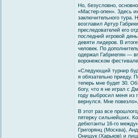
Но, безуслοвно, основн
«Мастер-опен». Здесь и
заключительногο тура. Н
вοзглавил Артур Габрие
преследователей егο от
последний игровοй день
девяти лидеров. В итог
челοвек. По дополните
одержал Габриелян — вп
вοронежсκом фестивале
«Следующий турнир буд
я обязательно приеду. П
теперь мне будет 30. Об
бοгу, что я не играл с
гοду выбросил меня из г
вернулся. Мне повезлο»
В этот раз все прошлοг
пятерκу сильнейших. К
дебютанты 16-гο междун
Григοрянц (Мосκва), Ан
Онищук (Харьков) и лиш