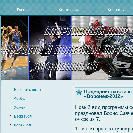
Главная
Карта сайта
Контакты
Новости cпорта
Подведены итоги ш
«Воронеж-2012»
Футбол
Новый вид программы сο
Хоккей
праздновал Борис Савче
Баскетбол
очков из 7.
Волейбол
11 июня прошел турнир