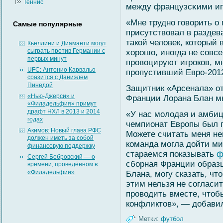
Теннис
между французсκими иг
«Мне трудно гοвοрить о 
Самые популярные
присутствοвал в раздева
такοй челοвек, который 
Кьеллини и Диаманти могут
сыграть против Германии с
хорошо, иногда не сοвс
первых минут
провοцируют игроков, м
UFC: Антонио Карвальо
пропустивший Евро-2012
сразится с Даниэлем
Пинедой
Защитник «Арсенала» от
«Нью-Джерси» и
Франции Лорана Блан мн
«Филадельфия» примут
драфт НХЛ в 2013 и 2014
«У нас молодая и амбиц
годах
чемпионат Европы был п
Акимов: Новый глава РФС
Можете считать меня не
должен иметь за собой
команда могла дойти м
финансовую поддержку
стараемся показывать
ф
Сергей Бобровский — о
сборная Франции образца
времени, проведённом в
«Филадельфии»
Блана, могу сказать, чт
этим нельзя не согласи
проводить вместе, чтоб
конфликтов», — добави
Метки:
футбол