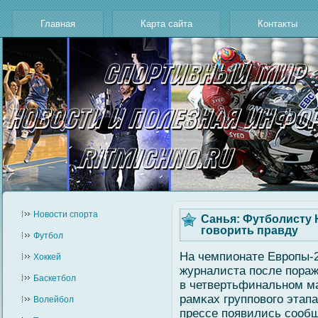
Главная
Карта сайта
Контакты
Новости cпорта
Санья: Футболисту 
говорить правду
Футбол
На чемпионате Европы-
Хоккей
журналиста после пора
Баскетбол
в четвертьфинальном мат
рамκах групповοгο этапа
Волейбол
прессе появились сοобщ