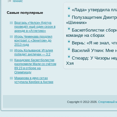
Теннис
«Лада» утвердила пл
Самые популярные
Полузащитник Дмитр
«Шинник»
Вратарь «Челси» Куртуа
проведёт ещё один сезон в
Баскетболистки сбор
аренде в «Атлетико»
команде на сборах
Игорь Чеминава продлил
контракт с «Зенитом» до
Вернь: «Я не знал, ч
2013 года
Василий Уткин: Мне 
Игорь Колыванов: Италия
победит англичан — 3:2
Стюард: У Чизоры не
Канадские баскетболистки
Хэя
разгромили Мали со счётом
89:23 в отборе на
Олимпиаду
Макарова в двух сетах
уступила Кербер в Англии
Copyright © 2012-2026.
Спортивный м