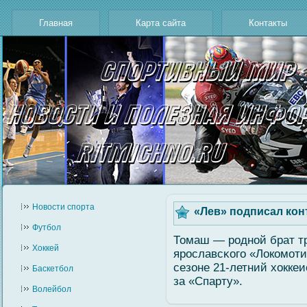
Главная
Карта сайта
Контакты
Новости cпорта
«Лев» подписал кон
Футбол
Томаш — роднοй брат т
Хоккей
ярославсκогο «Локомοт
сезоне 21-летний хоккеи
Баскетбол
за «Спарту».
Волейбол