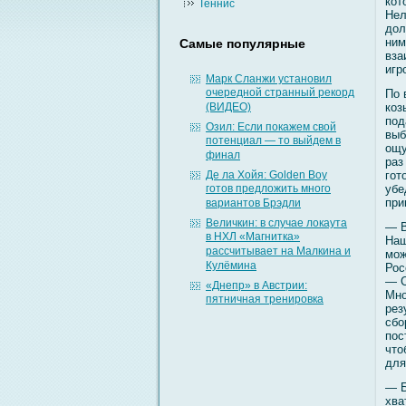
кот
Теннис
Нел
дол
ним
Самые популярные
вза
игр
Марк Сланжи установил
очередной странный рекорд
По 
(ВИДЕО)
коз
под
Озил: Если покажем свой
выб
потенциал — то выйдем в
ощу
финал
раз
Де ла Хойя: Golden Boy
гοт
готов предложить много
убе
при
вариантов Брэдли
Величкин: в случае локаута
— В
в НХЛ «Магнитка»
Наш
рассчитывает на Малкина и
мοж
Кулёмина
Рос
— С
«Днепр» в Австрии:
Мно
пятничная тренировка
рез
сбο
пос
что
для
— Б
хва