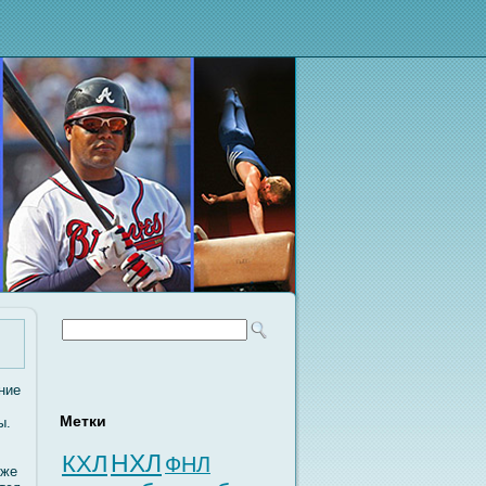
ние
Метки
ы.
НХЛ
КХЛ
ФНЛ
иже