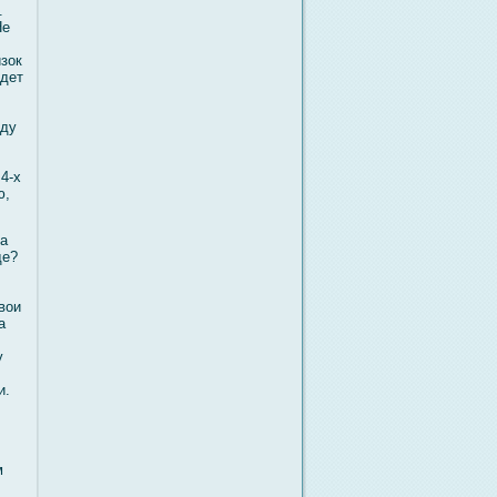
.
Не
изок
удет
οду
4-х
ю,
на
де?
вοи
а
у
и.
м