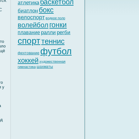
баскетбол
тся.
атлетика
бокс
С
биатлон
велоспорт
водное поло
гонки
волейбол
ралли
регби
плавание
спорт
теннис
то
ылο
футбол
ещё
фехтование
хоккей
художественная
шахматы
гимнастика
то
и у
а
οд