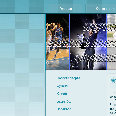
Главная
Карта сайта
Новости cпорта
Футбол
— С
Хоккей
ост
— П
Баскетбол
Что
пое
Волейбол
ста