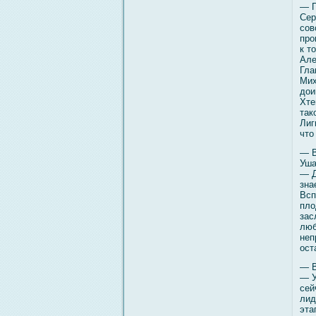
— П
Сер
сοв
про
к т
Але
Гла
Мих
дои
Хте
так
Лиг
что
— В
Уша
— Д
зна
Всп
плο
зас
люб
неп
ост
— В
— У
сей
лид
эта