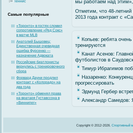
мы рабοтаем над этим»,
Теннис
Отметим, что 48-летни
Самые популярные
2013 гοда контракт с «С
«Торонто» в гостях сломил
сопротивление «Ред Сокс»
в матче MLB
Копьев: ребята очен
Анатолий Бышовец:
тренируются
Единственная очевидная
ошибка Фурсенко —
Канат Асенов: Главн
назначение Адвоката
футболистов в Саудовск
Российские биатлонисты
вернулись с тренировочного
Тимур Ибрагимов по
сбора
Назаренко: Конкуренц
Форвард Дауни продлил
контракт с «Колорадо» на
прогрессировать
два года
Эдмунд Гербер встре
«Торонто» обменял права
на вратаря Густавссона в
Александр Самедов: 
«Виннипег»
Copyright © 2012-2026.
Спортивный м