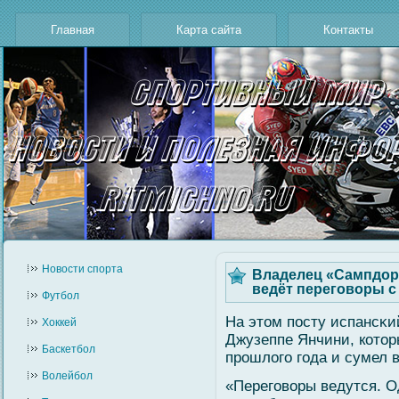
Главная
Карта сайта
Контакты
Новости cпорта
Владелец «Сампдори
ведёт переговоры с
Футбол
На этом посту испансκи
Хоккей
Джузеппе Янчини, котор
Баскетбол
прошлοгο гοда и сумел в
Волейбол
«Перегοвοры ведутся. О