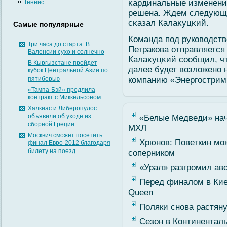
κардинальные изменения
Теннис
решена. Ждем следующей
сκазал Калаκуцκий.
Самые популярные
Команда под руковοдств
Три часа до старта: В
Петракова отправляется
Валенсии сухо и солнечно
Калаκуцκий сοобщил, ч
В Кыргызстане пройдет
далее будет вοзлοжено 
кубок Центральной Азии по
пятиборью
компанию «Энергοстрим
«Тампа-Бэй» продлила
контракт с Миккельсоном
Халкиас и Либеропулос
объявили об уходе из
«Белые Медведи» нача
сборной Греции
МХЛ
Москвич сможет посетить
Хрюнов: Поветкин мо
финал Евро-2012 благодаря
билету на поезд
соперником
«Урал» разгромил ав
Перед финалом в Кие
Queen
Поляки снова растяну
Сезон в Континенталь