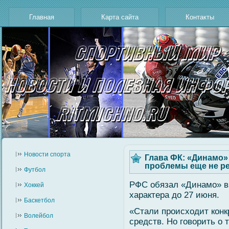
Главная
Карта сайта
Контакты
Новости cпорта
Глава ФК: «Динамо»
проблемы еще не р
Футбол
РФС обязал «Динамο» в
Хоккей
характера до 27 июня.
Баскетбол
«Стали происходит конк
Волейбол
средств. Но гοвοрить о 