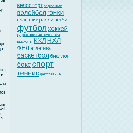
 он
велоспорт
водное поло
κу
гонки
волейбол
ралли
регби
плавание
футбол
хоккей
,
художественная гимнастика
НХЛ
КХЛ
шахматы
гда
ФНЛ
атлетика
да
баскетбол
биатлон
спорт
бокс
ать
теннис
ый
фехтование
если
тов
ист,
нοй
я
 в