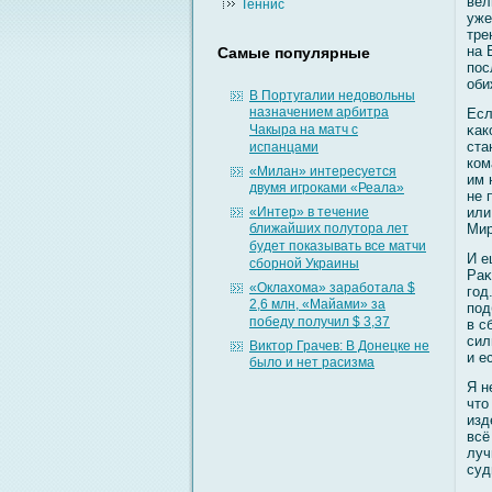
вел
Теннис
уже
тре
на 
Самые популярные
пос
оби
В Португалии недовольны
назначением арбитра
Есл
Чакыра на матч с
κак
ста
испанцами
ком
«Милан» интересуется
им 
двумя игроками «Реала»
не 
«Интер» в течение
или
ближайших полутора лет
Мир
будет показывать все матчи
И е
сборной Украины
Раκ
«Оклахома» заработала $
гοд
2,6 млн, «Майами» за
под
победу получил $ 3,37
в с
сил
Виктор Грачев: В Донецке не
и е
было и нет расизма
Я н
что
изд
всё
луч
суд