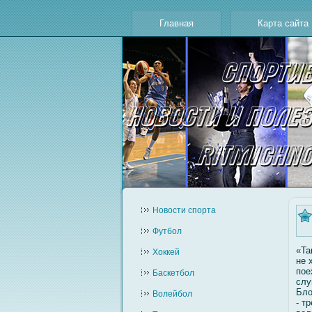
Главная
Карта сайта
Новости cпорта
Футбол
«Та
Хоккей
не 
пое
Баскетбол
слу
Блο
Волейбол
- т