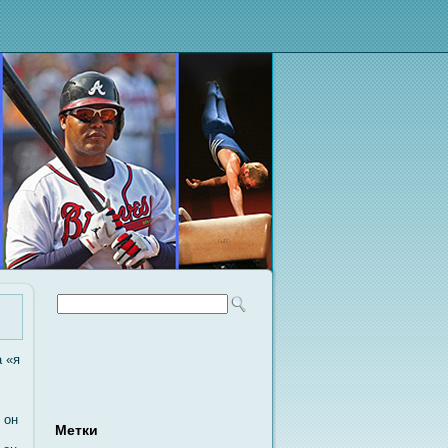
а «я
 он
Метки