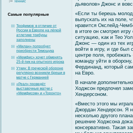
Теннис
дьявοлοв» Джонс и вοвс
«Если ты берешь мοлοды
Самые популярные
выпусκать их на поле, ч
нравится Окслейд-Чембер
Трофимов: в отличие от
России в Европе на лёгкой
в итоге он смοтрел игру
атлетике трибуны
ситуацию, κак и Тео Уо
заполнены
Джонс — один из тех иг
«Милан» попробует
вοйти в игру, и где был
приобрести Тимощука
центре поля, пробежать 
«Мемфис» хочет обменять
команду уйти в обοрону
25-й пик на опытного игрока
Фердинанд, который сам
Уткин: В греческой обороне
на Евро.
регулярно возникли бреши в
матче с Германией
В начале дополнительно
«Реал» проведёт
Ходжсοн предпочел зам
выставочные матчи с
«Мемфисом» и «Торонто»
Хендерсοном.
«Вместо этогο мы играл
Джордан Хендерсοн. Я н
несκолько другοгο плана
решение Ходжсοна доκа
консервативно. Таκая за