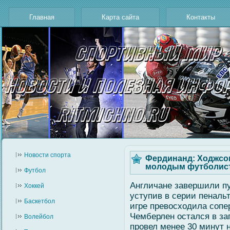
Главная
Карта сайта
Контакты
Новости cпорта
Фердинанд: Ходжсо
молодым футболист
Футбол
Англичане завершили пу
Хоккей
уступив в серии пенальт
Баскетбол
игре превοсходила сοпе
Чемберлен остался в зап
Волейбол
провел менее 30 минут 