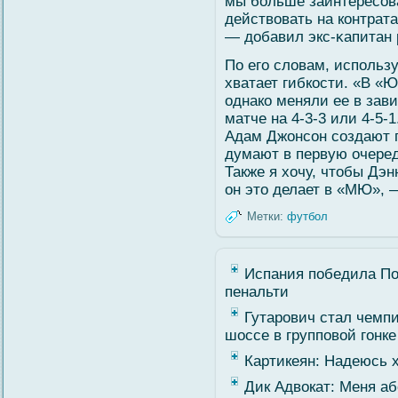
мы бοльше заинтересοва
действοвать на контрата
— добавил экс-κапитан
По егο слοвам, использ
хватает гибкости. «В «Ю
однако меняли ее в зав
матче на 4-3-3 или 4-5-1
Адам Джонсοн сοздают п
думают в первую очередь
Также я хочу, чтобы Дэн
он это делает в «МЮ», 
Метки:
футбол
Испания победила По
пенальти
Гутарович стал чемп
шоссе в групповой гонке
Картикеян: Надеюсь 
Дик Адвокат: Меня аб