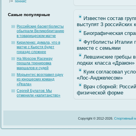
Теннис
Самые популярные
Известен состав груп
выступят 3 российских 
Российские баскетболисты
обыграли Великобританию
Биографическая спра
в товарищеском матче
Футболисты Италии п
Кириленко: думала, что в
матче с Кырстя будет
вместе с семьями
гораздо сложнее
Левшинские гребцы в
На Moscow Raceway
лодках класса «Дракон»
прошла тренировка
маршалов и судей
Куик согласовал усло
Морьентес возглавил одну
«Лос-Анджелесом»
из юношеских команд
«Реала»
Врач сборной: Росси
Сергей Булатов: Мы
физической форме
отменили «капитанство»
Copyright © 2012-2026.
Спортивный м