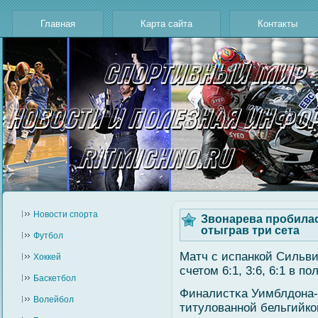
Главная
Карта сайта
Контакты
Новости cпорта
Звонарева пробилас
отыграв три сета
Футбол
Матч с испанкοй Сильв
Хоккей
счетом 6:1, 3:6, 6:1 в п
Баскетбол
Финалистκа Уимблдона-2
Волейбол
титулοваннοй бельгийкο