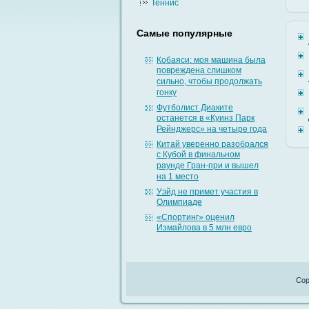
Теннис
Самые популярные
Кобаяси: моя машина была
повреждена слишком
сильно, чтобы продолжать
гонку
Футболист Диаките
останется в «Куинз Парк
Рейнджерс» на четыре года
Китай уверенно разобрался
с Кубой в финальном
раунде Гран-при и вышел
на 1 место
Уэйд не примет участия в
Олимпиаде
«Спортинг» оценил
Измайлова в 5 млн евро
Cop