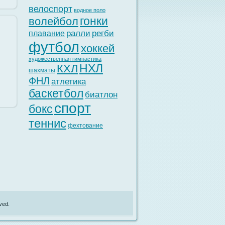
велоспорт
водное поло
гонки
волейбол
ралли
регби
плавание
футбол
хоккей
художественная гимнастика
НХЛ
КХЛ
шахматы
ФНЛ
атлетика
баскетбол
биатлон
спорт
бокс
теннис
фехтование
ved.