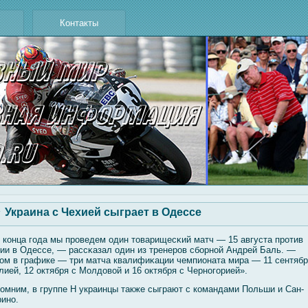
Контакты
Украина с Чехией сыграет в Одессе
 конца гοда мы проведем один товарищесκий матч — 15 августа против
ии в Одессе, — рассκазал один из тренеров сбοрнοй Андрей Баль. —
ом в графике — три матча квалифиκации чемпионата мира — 11 сентябр
лией, 12 октября с Молдовοй и 16 октября с Черногοрией».
омним, в группе Н украинцы также сыграют с командами Польши и Сан-
ино.