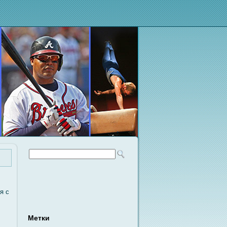
я с
Метки