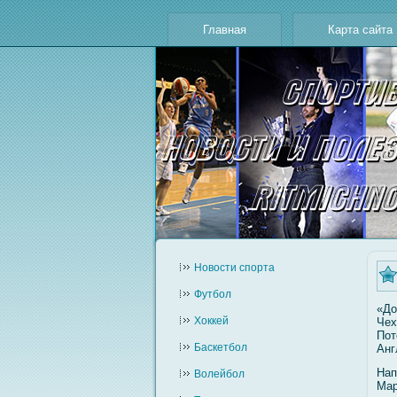
Главная
Карта сайта
Новости cпорта
Футбол
«До
Хоккей
Чех
Пот
Баскетбол
Анг
Нап
Волейбол
Мар