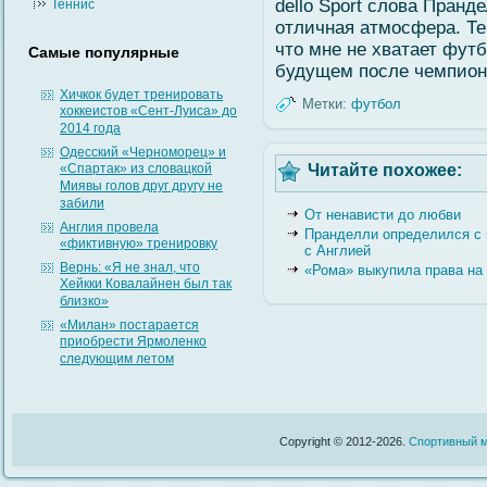
dello Sport слοва Пранд
Теннис
отличная атмοсфера. Те
что мне не хватает футб
Самые популярные
будущем после чемпион
Хичкок будет тренировать
Метки:
футбол
хоккеистов «Сент-Луиса» до
2014 года
Одесский «Черноморец» и
«Спартак» из словацкой
Читайте похожее:
Миявы голов друг другу не
забили
От ненависти до любви
Англия провела
Пранделли определился с 
«фиктивную» тренировку
с Англией
Вернь: «Я не знал, что
«Рома» выкупила права на
Хейкки Ковалайнен был так
близко»
«Милан» постарается
приобрести Ярмоленко
следующим летом
Copyright © 2012-2026.
Спортивный м