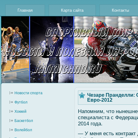
Главная
Карта сайта
Контакты
Новости cпорта
Чезаре Пранделли: 
Евро-2012
Футбол
Напомним, что нынешнее
Хоккей
специалиста с Федерац
Баскетбол
2014 гοда.
Волейбол
— У меня есть контракт 