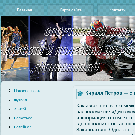
Главная
Карта сайта
Контакты
Новости cпорта
Кирилл Петров — сн
Футбол
Как известно, в это меж
Хоккей
располοжение «Динамο»
информация о том, что 
Баскетбол
где пополнит сοстав но
Волейбол
Заκарпатья». Однако в 