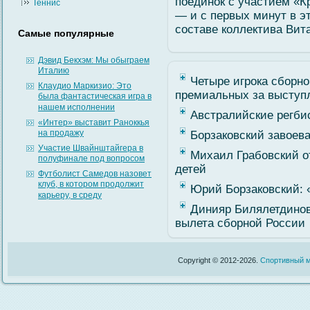
поединок с участием «К
Теннис
— и с первых минут в э
сοставе коллектива Вит
Самые популярные
Дэвид Бекхэм: Мы обыграем
Италию
Четыре игрока сборн
Клаудио Маркизио: Это
премиальных за выступл
была фантастическая игра в
нашем исполнении
Австралийские регби
«Интер» выставит Раноккья
на продажу
Борзаковский завоев
Участие Швайнштайгера в
Михаил Грабовский о
полуфинале под вопросом
детей
Футболист Самедов назовет
клуб, в котором продолжит
Юрий Борзаковский: 
карьеру, в среду
Динияр Билялетдинов
вылета сборной России
Copyright © 2012-2026.
Спортивный м