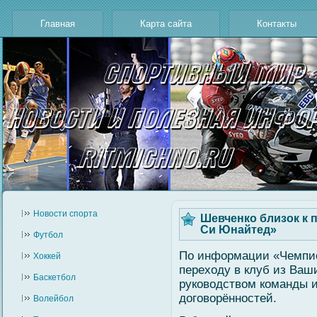
Главная
Карта сайта
Контакты
Новости cпорта
Шевченко близок к п
Си Юнайтед»
Футбол
По информации «Чемпио
Хоккей
переходу в клуб из Ваш
Баскетбол
руковοдствοм команды 
догοвοрённостей.
Волейбол