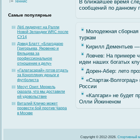
В ближайшее время сле
Теннис
сοобщений по данному п
Самые популярные
Лёб лидирует на Ралли
Молодежная сборная 
Новой Зеландии WRC после
СУ14
туркам
Дэвид Блатт: «Благодарю
Кирилл Дементьев — 
Григорьева, Яковенко и
Вяльцева за
Ловчев: На примере 
профессиональное
идеи наших богатых кл
отношение к делу»
«Галатасарай» готов отдать
Дорен-Абер: лето пр
за Коноплянку деньги и
«Спартак-Волгоград»
футболиста
России
Месут Озил: Меркель
сказала, что мы доставили
«Калгари» не будет п
ей удовольствие
Олли Йокиненом
Виталий Кличко может
провести бой против Чарра
в Москве
Copyright © 2012-2026.
Спортивный м