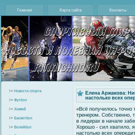
Главная
Карта сайта
Контакты
Новости cпорта
Елена Аржакова: Ник
настолько всех опе
Футбол
«Всё получилось точно т
Хоккей
тренером. Собственно, 
Баскетбол
в лидерах в начале забе
Хорошо - сил хватило, я
Волейбол
настолько всех опередит