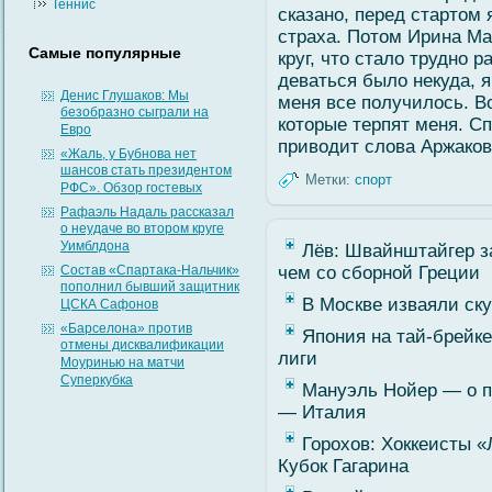
Теннис
сказано, перед стартом 
страха. Потом Ирина Ма
Самые популярные
круг, что стало трудно
деваться было некуда, я
Денис Глушаков: Мы
меня все получилось. В
безобразно сыграли на
которые терпят меня. С
Евро
приводит слова Аржако
«Жаль, у Бубнова нет
шансов стать президентом
Метки:
спорт
РФС». Обзор гостевых
Рафаэль Надаль рассказал
о неудаче во втором круге
Уимблдона
Лёв: Швайнштайгер за
Cостав «Спартака-Нальчик»
чем со сборной Греции
пополнил бывший защитник
В Москве изваяли ск
ЦСКА Сафонов
«Барселона» против
Япония на тай-брейк
отмены дисквалификации
лиги
Моуринью на матчи
Суперкубка
Мануэль Нойер — о 
— Италия
Горохов: Хоккеисты 
Кубок Гагарина