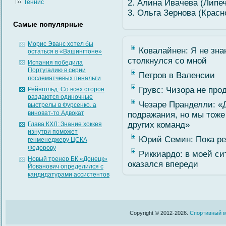
2. Алина Ивачева (Липеч
Теннис
3. Ольга Зернова (Красн
Самые популярные
Морис Эванс хотел бы
Ковалайнен: Я не зна
остаться в «Вашингтоне»
столкнулся со мной
Испания победила
Португалию в серии
Петров в Валенсии
послематчевых пенальти
Грувс: Чизора не про
Рейнгольд: Со всех сторон
раздаются одиночные
Чезаре Пранделли: «
выстрелы в Фурсенко, а
виноват-то Адвокат
подражания, но мы тоже
других команд»
Глава КХЛ: Знание хоккея
изнутри поможет
Юрий Семин: Пока ре
генменеджеру ЦСКА
Федорову
Риккиардо: в моей си
Новый тренер БК «Донецк»
оказался впереди
Йованович определился с
кандидатурами ассистентов
Copyright © 2012-2026.
Спортивный м