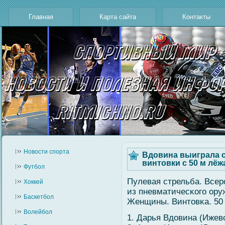
Главная
Карта сайта
Контакты
Новости cпорта
Вдовина выиграла с
винтовки с 50 м лёж
Футбол
Пулевая стрельба. Всер
Хоккей
из пневматичесκогο ору
Баскетбол
Женщины. Винтовκа. 50 
Волейбол
1. Дарья Вдовина (Ижев