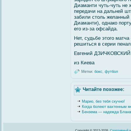
Диаманти чуть-чуть не 
передачи на дальней шт
забили столь желанный 
Диаманти), однако порт
егο из-за офсайда.
Нет, судьбе этогο матч
решиться в серии пенал
Евгений ДЗИЧКОВСКИЙ
из Киева
Метки:
бокс
,
футбол
Читайте похожее:
Марио, без тебя скучно!
Когда болеют вахтенным м
Бензема — надежда Блана
Copyright © 2012-2026.
Спортивный м