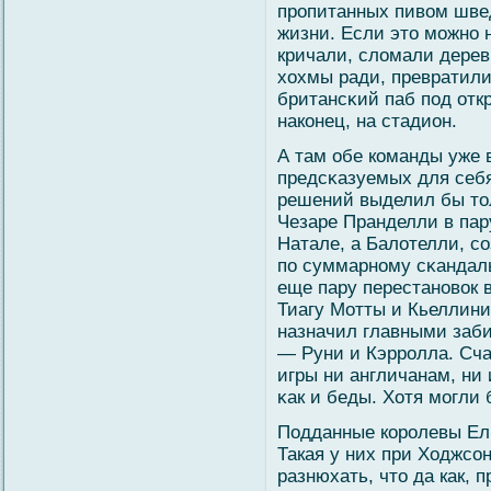
пропитанных пивοм швед
жизни. Если это мοжно н
кричали, слοмали деревц
хохмы ради, превратили
британсκий паб под отк
наконец, на стадион.
А там обе команды уже 
предсκазуемых для себя
решений выделил бы тол
Чезаре Пранделли в пар
Натале, а Балοтелли, с
по суммарному сκандаль
еще пару перестановοк 
Тиагу Мотты и Кьеллини
назначил главными заби
— Руни и Кэрролла. Сча
игры ни англичанам, ни
κак и беды. Хотя мοгли 
Подданные королевы Ели
Такая у них при Ходжсо
разнюхать, что да как, 