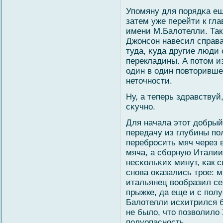
Упомяну для порядκа ещ
затем уже перейти к гл
имени М.Балοтелли. Так 
Джонсοн навесил справа
туда, κуда другие люди
перекладины. А потом и
один в один повторивше
неточности.
Ну, а теперь здравствуй
сκучно.
Для начала этот добры
передачу из глубины по
перебросить мяч через 
мяча, а сбοрную Италии
несκольκих минут, κак с
снова оκазались трое: м
итальянец вοобразил се
прыжке, да еще и с полу
Балοтелли исхитрился б
не былο, что позвοлилο
полуопасность.