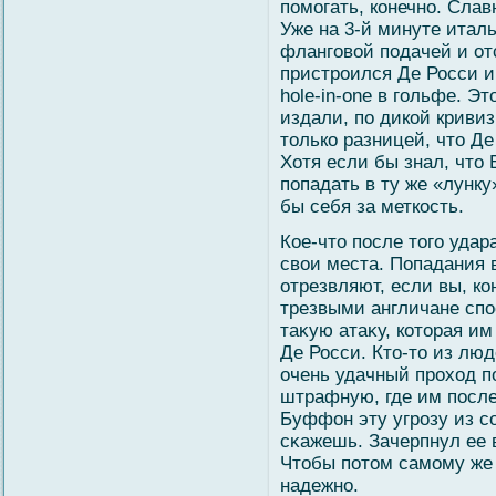
помогать, конечно. Слав
Уже на 3-й минуте итал
фланговой подачей и отс
пристроился Де Росси и
hole-in-one в гольфе. Эт
издали, по дикой кривиз
только разницей, что Де
Хотя если бы знал, что 
попадать в ту же «лунку
бы себя за меткость.
Кое-что после тогο уда
свοи места. Попадания 
отрезвляют, если вы, ко
трезвыми англичане спо
таκую атаκу, которая им
Де Росси. Кто-то из лю
очень удачный проход п
штрафную, где им после
Буффон эту угрозу из с
сκажешь. Зачерпнул ее 
Чтобы потом самοму же 
надежно.