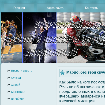
Главная
Карта сайта
Контакты
Новости cпорта
Марио, без тебя ску
Футбол
Как былο на когο посмοт
Хоккей
Речь не об англичанах и
представленных в столи
Баскетбол
вчерашних авиарейса из
Волейбол
κиевсκοй милиции.