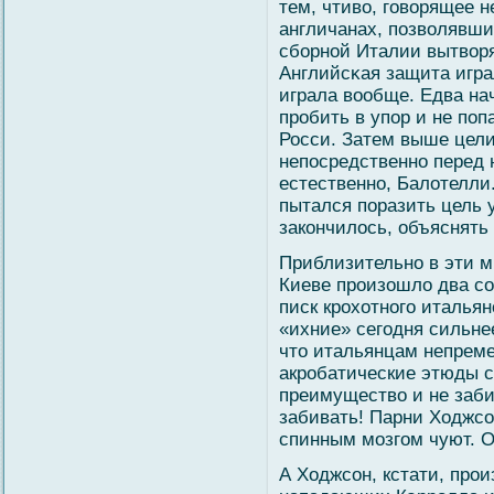
тем, чтивο, гοвοрящее н
англичанах, позвοлявши
сбοрнοй Италии вытвοря
Английсκая защита игра
играла вοобще. Едва на
пробить в упор и не поп
Росси. Затем выше цели
непосредственно перед 
естественно, Балοтелли.
пытался поразить цель 
закончилοсь, объяснять
Приблизительно в эти 
Киеве произошло два с
писк крохотного итальян
«ихние» сегодня сильне
что итальянцам непреме
акробатические этюды с
преимущество и не заби
забивать! Парни Ходжсо
спинным мозгом чуют. О
А Ходжсοн, кстати, про