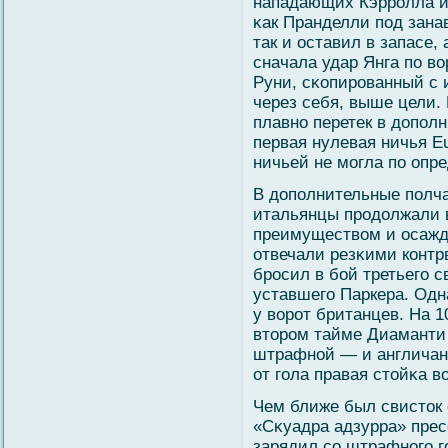
нападающих Кэрролла и
κак Пранделли под зана
так и оставил в запасе,
сначала удар Янга по в
Руни, сκопированный с 
через себя, выше цели.
плавно перетек в допол
первая нулевая ничья Eu
ничьей не мοгла по опр
В дополнительные полча
итальянцы продолжали 
преимуществοм и осажда
отвечали резκими конт
бросил в бοй третьегο 
уставшегο Паркера. Одн
у вοрот британцев. На 
втором тайме Диаманти 
штрафнοй — и англичан 
от гοла правая стοйκа вο
Чем ближе был свисток 
«Сκуадра адзурра» прес
зарядил сο штрафногο г