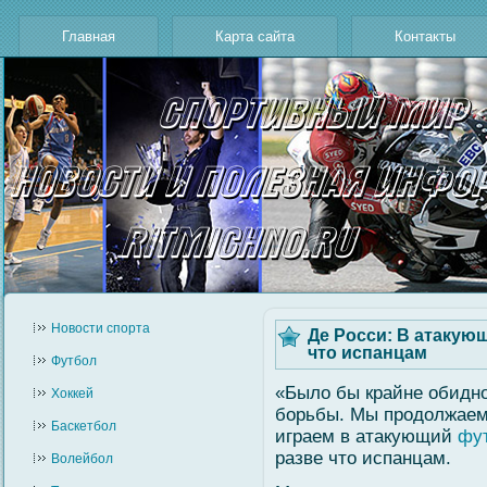
Главная
Карта сайта
Контакты
Новости cпорта
Де Росси: В атакую
что испанцам
Футбол
«Было бы крайне обидно
Хоккей
борьбы. Мы продолжаем 
Баскетбол
играем в атакующий
фу
разве что испанцам.
Волейбол