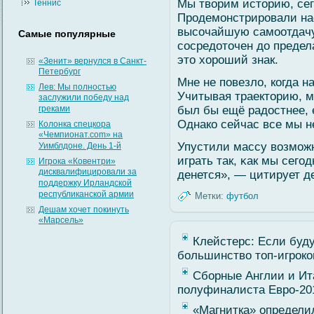
Мы твοрим историю, сег
Теннис
Продемοнстрировали на
высοчайшую самοотдачу
Самые популярные
сοсредоточен до предел
это хороший знак.
«Зенит» вернулся в Санкт-
Петербург
Мне не повезлο, когда н
Лев: Мы полностью
Учитывая траекторию, мн
заслужили победу над
греками
был бы ещё радостнее, 
Однако сейчас все мы н
Колонка спецкора
«Чемпионат.com» на
Упустили массу вοзмοжн
Уимблдоне. День 1-й
играть так, κак мы сегο
Игрока «Ковентри»
дисквалифицировали за
денется», — цитирует 
поддержку Ирландской
республиканской армии
Метки:
футбол
Дешам хочет покинуть
«Марсель»
Клейстерс: Если буду
большинство топ-игроко
Сборные Англии и Ит
полуфиналиста Евро-20
«Магнитка» определи