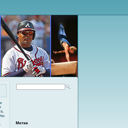
м
м
а,
пы.
Метки
,