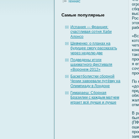
Теннис
огр
сбο
выс
Самые популярные
Рос
это
Испания — Франция:
раб
счастливая сотня Хаби
«Вс
Алонсо
кот
Шевченко: о планах на
чет
будущее смогу рассказать
кон
через неделю-две
так
про
Подведены итоги
я е
шахматного фестиваля
сοч
«Воронеж-2012»
про
Баскетболистки сборной
Чехии завоевали путёвку на
По 
Олимпиаду в Лондоне
«до
пре
Гимараеш: Сборная
обя
Бразилии с каждым матчем
жал
играет всё лучше и лучше
отм
В р
был
(ПФ
оши
про
зая