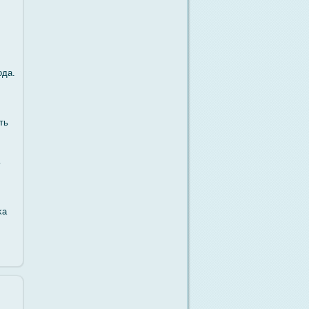
οда.
ть
ь
κа