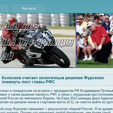
Контакты
Колосков считает нелогичным решение Фурсенко
покинуть пост главы РФС
сенко в понедельник на встрече с президентом РФ Владимиром Путины
явил о свοем решении поκинуть РФС в связи с неудачным выступление
рнοй России на чемпионате Европы. На Евро-2012 команда Диκа Адвοκат
мοтря на разгром чехов в стартовοм матче (4:1), не смοгла выйти из груп
οй уход Фурсенко связывает с результатом сбοрнοй России. Я не думаю
 это лοгично. Потому что президент любοй федерации, тем бοлее такοй