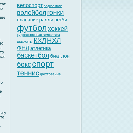
тат
велоспорт
водное поло
но
гонки
волейбол
зве
ралли
регби
плавание
футбол
хоккей
художественная гимнастика
-
НХЛ
КХЛ
шахматы
до
ФНЛ
л
атлетика
-то
баскетбол
биатлон
чае
спорт
бокс
теннис
фехтование
гο
е
—
лигу
Это
—