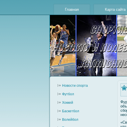
Главная
Карта сайта
Новости cпорта
Футбол
Фур
Хоккей
объ
сбο
Баскетбол
нес
Волейбол
«Св
что