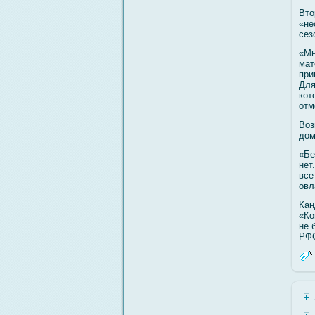
Вто
«не
сез
«Мн
мат
при
Для
кот
отм
Воз
дом
«Бе
нет
все
овл
Кан
«Ко
не 
РФС