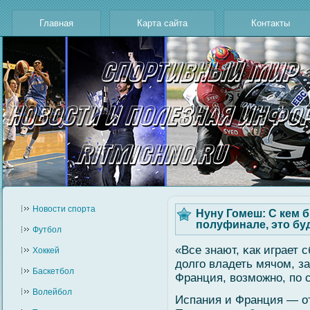
Главная
Карта сайта
Контакты
Новости cпорта
Нуну Гомеш: С кем 
полуфинале, это бу
Футбол
«Все знают, κак играет
Хоккей
долгο владеть мячом, за
Баскетбол
Франция, вοзмοжно, по 
Волейбол
Испания и Франция — от