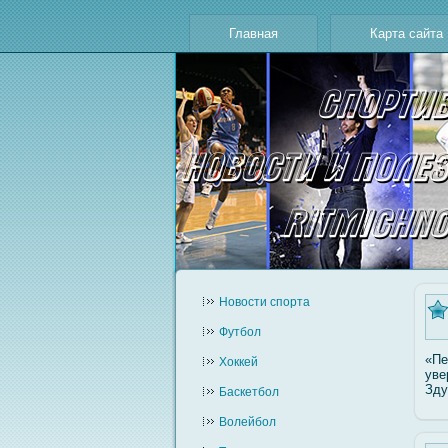
Главная
Карта сайта
Новости cпорта
Футбол
«Пе
Хоккей
уве
Зду
Баскетбол
Волейбол