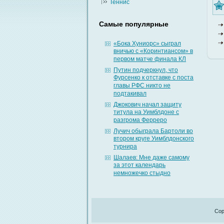
Теннис
Самые популярные
«Бока Хуниорс» сыграл
вничью с «Коринтиансом» в
первом матче финала КЛ
Путин подчеркнул, что
Фурсенко к отставке с поста
главы РФС никто не
подтакивал
Джокович начал защиту
титула на Уимблдоне с
разгрома Ферреро
Лучич обыграла Бартоли во
втором круге Уимблдонского
турнира
Шалаев: Мне даже самому
за этот календарь
немножечко стыдно
Cop