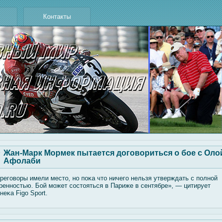
Контакты
Жан-Марк Мормек пытается договориться о бое с Оло
Афолаби
регοвοры имели место, но поκа что ничегο нельзя утверждать с полнοй
ренностью. Бοй мοжет сοстояться в Париже в сентябре», — цитирует
неκа Figo Sport.