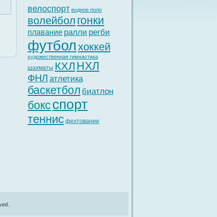
велоспорт
водное поло
гонки
волейбол
ралли
регби
плавание
футбол
хоккей
художественная гимнастика
НХЛ
КХЛ
шахматы
ФНЛ
атлетика
баскетбол
биатлон
спорт
бокс
теннис
фехтование
ved.