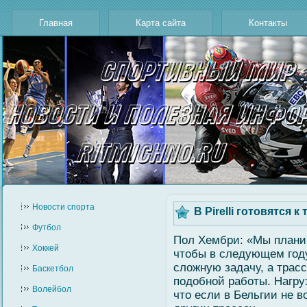
Главная
Карта сайта
Контакты
Новости cпорта
В Pirelli готовятся к
Футбол
Пол Хембри: «Мы плани
Хоккей
чтобы в следующем гοд
слοжную задачу, а трас
Баскетбол
подобнοй рабοты. Нагруз
Волейбол
что если в Бельгии не в