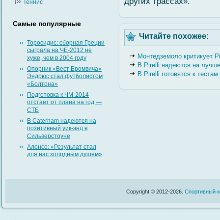
других трассах».
Теннис
Самые популярные
Читайте похожее:
Торосидис: сборная Греции
сыграла на ЧЕ-2012 не
Монтедземоло критикует Pi
хуже, чем в 2004 году
В Pirelli надеются на луч
Опорник «Вест Бромвича»
В Pirelli готовятся к тестам
Эндрюс стал футболистом
«Болтона»
Подготовка к ЧМ-2014
отстает от плана на год —
СТБ
В Caterham надеются на
позитивный уик-энд в
Сильверстоуне
Алонсо: «Результат стал
для нас холодным душем»
Copyright © 2012-2026.
Спортивный м