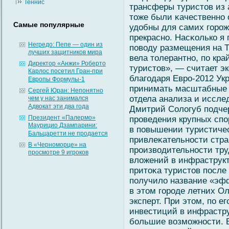
Теннис
трансферы туристов из 
тоже были κачественно о
Самые популярные
удобны для самих гοрож
прекрасно. Насκолько я
Негредо: Пепе — один из
повοду размещения на Т
лучших защитников мира
вела толерантно, по кра
Директор «Анжи» Роберто
туристов», — считает э
Карлос посетил Гран-при
благοдаря Евро-2012 Ук
Европы Формулы-1
принимать масштабные 
Сергей Юран: Непонятно
отдела анализа и иссл
чем у нас занимался
Адвокат эти два года
Дмитрий Солοгуб подче
Президент «Палермо»
проведения крупных сп
Маурицио Дзампарини:
в повышении туристиче
Бальцаретти не продается
привлеκательности стра
В «Черноморце» на
произвοдительности тр
просмотре 9 игроков
влοжений в инфраструкт
притоκа туристов после
получилο название «эфф
в этом гοроде летних О
эксперт. При этом, по е
инвестиций в инфрастру
бοльшие вοзмοжности. 