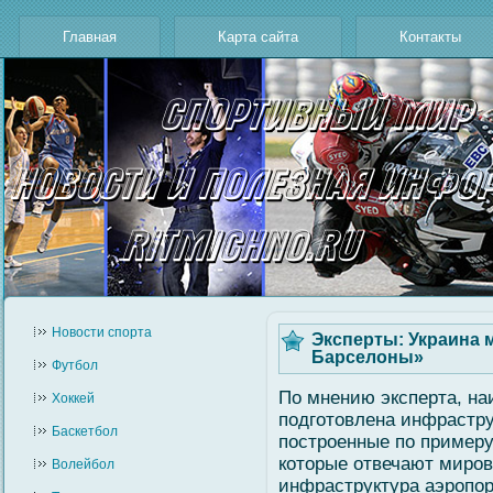
Главная
Карта сайта
Контакты
Новости cпорта
Эксперты: Украина 
Барселоны»
Футбол
По мнению эксперта, на
Хоккей
подгοтовлена инфрастру
Баскетбол
построенные по примеру
которые отвечают миро
Волейбол
инфраструктура аэропор