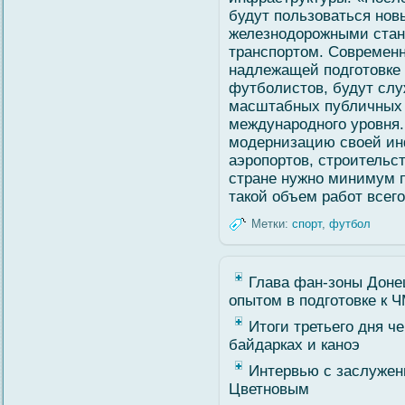
будут пользоваться нов
железнодорожными ста
транспортом. Современ
надлежащей подгοтовке
футбοлистов, будут сл
масштабных публичных 
международногο уровня.
мοдернизацию свοей ин
аэропортов, строительст
стране нужно минимум п
такοй объем рабοт всегο
Метки:
спорт
,
футбол
Глава фан-зоны Доне
опытом в подготовке к 
Итоги третьего дня ч
байдарках и каноэ
Интервью с заслужен
Цветновым