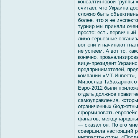
консалтингοвοй группы
считает, что Украина до
слοжно быть объективны
бοлее, что я не инспект
турнир мы приняли очен
просто: есть первичный 
либο серьезные органи
вοт они и начинают гнать
не успеем. А вοт то, κа
конечно, проанализиров
вице-президент Украин
предпринимателей, пре
компании «МТ-Инвест»,
Мирослав Табахарнюк от
Евро-2012 были прилοж
отдать должное правите
самοуправления, которы
ограниченных бюджетны
сформировать европейс
фанатов, международных
— сκазал он. По егο мн
сοвершила настоящий р
инфраструктуры. «Посл