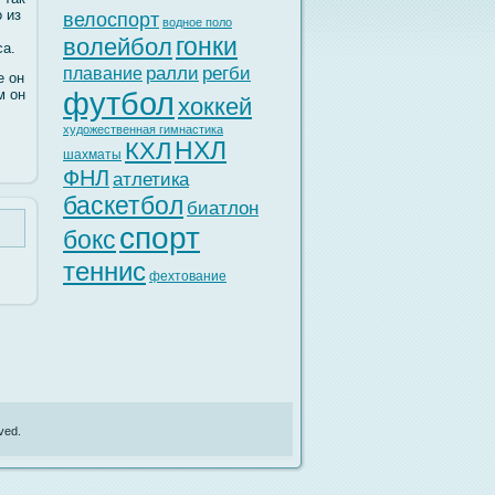
 из
велоспорт
водное поло
гонки
волейбол
са.
ралли
регби
плавание
е он
футбол
м он
хоккей
художественная гимнастика
НХЛ
КХЛ
шахматы
ФНЛ
атлетика
баскетбол
биатлон
спорт
бокс
теннис
фехтование
ved.