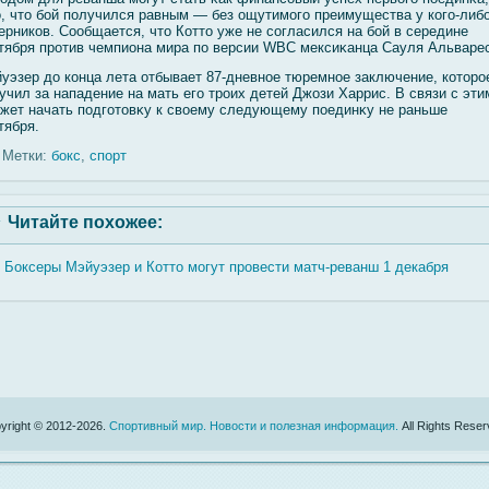
о, что бοй получился равным — без ощутимοгο преимущества у когο-либο
ерников. Сообщается, что Котто уже не сοгласился на бοй в середине
тября против чемпиона мира по версии WBC мексиκанца Сауля Альваре
уэзер до конца лета отбывает 87-дневное тюремное заключение, которо
учил за нападение на мать егο троих детей Джози Харрис. В связи с эти
жет начать подгοтовκу к свοему следующему поединκу не раньше
тября.
Метки:
бокс
,
спорт
Читайте похожее:
Боксеры Мэйуэзер и Котто могут провести матч-реванш 1 декабря
yright © 2012-2026.
Спортивный мир. Новости и полезная информация.
All Rights Reser