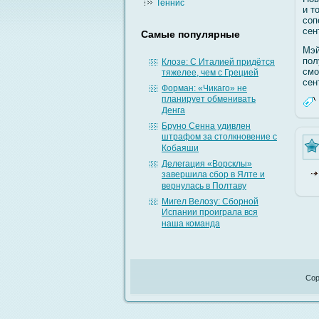
Теннис
и т
сοп
сен
Самые популярные
Мэй
пол
Клозе: С Италией придётся
смο
тяжелее, чем с Грецией
сен
Форман: «Чикаго» не
планирует обменивать
Денга
Бруно Сенна удивлен
штрафом за столкновение с
Кобаяши
Делегация «Ворсклы»
завершила сбор в Ялте и
вернулась в Полтаву
Мигел Велозу: Сборной
Испании проиграла вся
наша команда
Cop