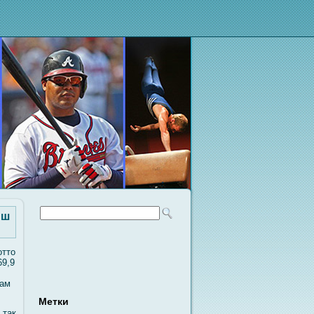
нш
отто
69,9
гам
Метки
 так