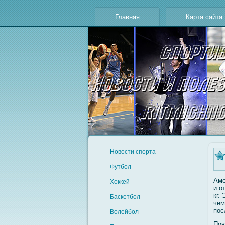
Главная
Карта сайта
Новости cпорта
Футбол
Аме
Хоккей
и о
кг.
Баскетбол
чем
пос
Волейбол
Пов