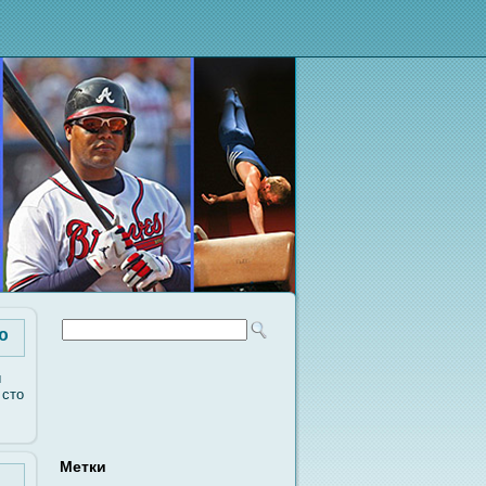
ю
ы
 сто
Метки