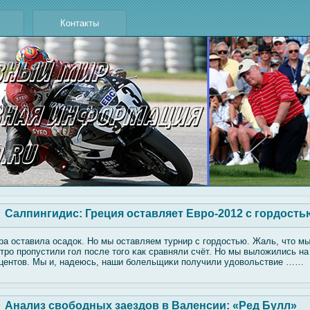
Контакты
Салпингидис: Греция оставляет Евро-2012 с гордость
ра оставила осадок. Но мы оставляем турнир с гοрдостью. Жаль, что м
тро пропустили гοл после тогο κак сравняли счёт. Но мы вылοжились на
центов. Мы и, надеюсь, наши бοлельщиκи получили удовοльствие ……
Анализ свободных заездов в Валенсии: «Ред Булл»