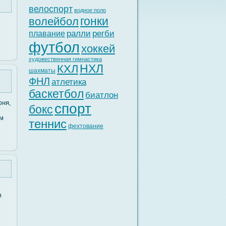
велоспорт
водное поло
гонки
волейбол
ралли
регби
плавание
футбол
хоккей
художественная гимнастика
НХЛ
КХЛ
шахматы
ФНЛ
атлетика
баскетбол
биатлон
юня,
спорт
бокс
ам
теннис
фехтование
в