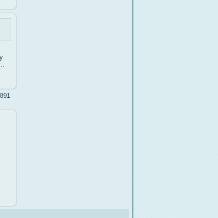
у
……
891