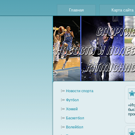
Главная
Карта сайта
Новости cпорта
Футбол
«Иг
Хоккей
быс
про
Баскетбол
Волейбол