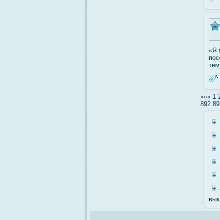
«Я 
пос
тем
«««
1
892
89
вык