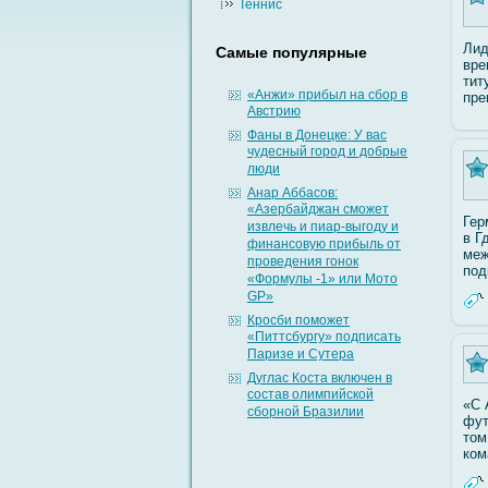
Теннис
Лид
Самые популярные
вре
тит
«Анжи» прибыл на сбор в
пре
Австрию
Фаны в Донецке: У вас
чудесный город и добрые
люди
Анар Аббасов:
«Азербайджан сможет
Гер
извлечь и пиар-выгоду и
в Г
финансовую прибыль от
меж
проведения гонок
под
«Формулы -1» или Мото
GP»
Кросби поможет
«Питтсбургу» подписать
Паризе и Сутера
Дуглас Коста включен в
состав олимпийской
«С 
сборной Бразилии
фут
том
ком