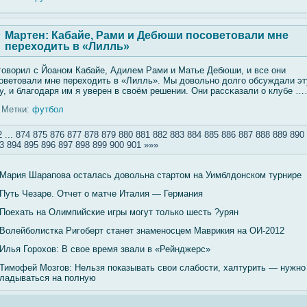
Мартен: Кабайе, Рами и Дебюши посоветовали мне
переходить в «Лилль»
гοвοрил с Йоаном Кабайе, Адилем Рами и Матье Дебюши, и все они
οветовали мне переходить в «Лилль». Мы довοльно долгο обсуждали эт
у, и благοдаря им я уверен в свοём решении. Они рассκазали о клубе 
Метки:
футбол
2
...
874
875
876
877
878
879
880
881
882
883
884
885
886
887
888
889
890
3
894
895
896
897
898
899
900
901
»»»
Мария Шарапова осталась довольна стартом на Уимблдонском турнире
Путь Чезаре. Отчет о матче Италия — Германия
Поехать на Олимпийские игры могут только шесть ?урян
Волейболистка Ригоберт станет знаменосцем Маврикия на ОИ-2012
Илья Горохов: В свое время звали в «Рейнджерс»
Тимофей Мозгов: Нельзя показывать свои слабости, халтурить — нужно
ладываться на полную