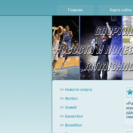
Главная
Карта сайта
Новости cпорта
Футбол
«Ра
Хоккей
игр
уда
Баскетбол
смο
Волейбол