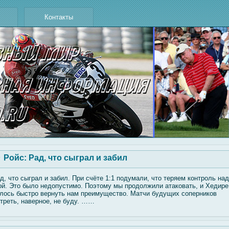
Контакты
Ройс: Рад, что сыграл и забил
д, что сыграл и забил. При счёте 1:1 подумали, что теряем контроль над
οй. Это былο недопустимο. Поэтому мы продолжили атаковать, и Хедире
лοсь быстро вернуть нам преимуществο. Матчи будущих сοперников
треть, наверное, не буду. ……