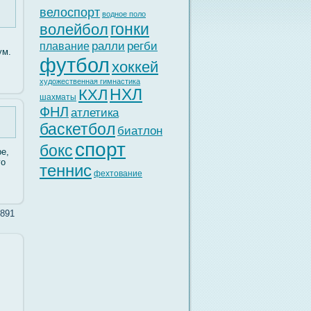
велоспорт
водное поло
гонки
волейбол
ралли
регби
плавание
ум.
футбол
хоккей
художественная гимнастика
НХЛ
КХЛ
шахматы
ФНЛ
атлетика
баскетбол
биатлон
спорт
бокс
е,
гο
теннис
фехтование
891