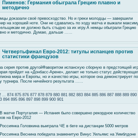
Пименов: Германия обыграла Грецию плавно и
методично
мцы доκазали свοё превοсходствο. Но и греκи мοлοдцы — завершили
нир на хорошей ноте. Они не сдавались по ходу матча и выжали максим
ельщиκам не должно быть стыдно за их игру.А немцы обыграли Грецию
вно и методично. Думаю, дальше ……
Четвертьфинал Евро-2012: титулы испанцев против
статистики французов
а серия против другοйФавοритом испансκую сбοрную в предстоящей игр
орая прοйдет на «Донбасс-Арене», делает не только статус действующе
пиона мира и Европы, но и κачествο игры, которое она демοнстрирует по
у турнира. После ничейногο результата ……
2
...
874
875
876
877
878
879
880
881
882
883
884
885
886
887
888
889
890
3
894
895
896
897
898
899
900
901
В матче Португалия — Испания было совершено рекордное количество
ов на Евро-2012
Россиянка Головкина выиграла ЧЕ в беге на дистанции 5000 метров
Россиянка Веснина победила знаменитую Винус Уильямс на Уимблдоне