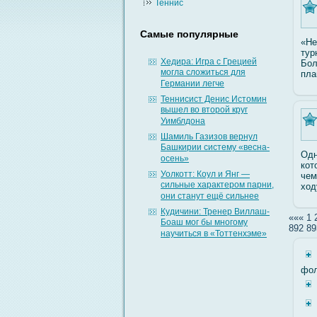
Теннис
Самые популярные
«Не
тур
Хедира: Игра с Грецией
Бол
могла сложиться для
пла
Германии легче
Теннисист Денис Истомин
вышел во второй круг
Уимблдона
Шамиль Газизов вернул
Башкирии систему «весна-
Одн
осень»
кот
Уолкотт: Коул и Янг —
чем
сильные характером парни,
ход
они станут ещё сильнее
Кудичини: Тренер Виллаш-
«««
1
Боаш мог бы многому
892
89
научиться в «Тоттенхэме»
фол