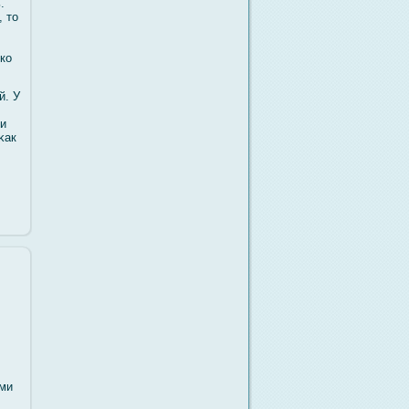
.
 то
ко
й. У
ли
κак
ами