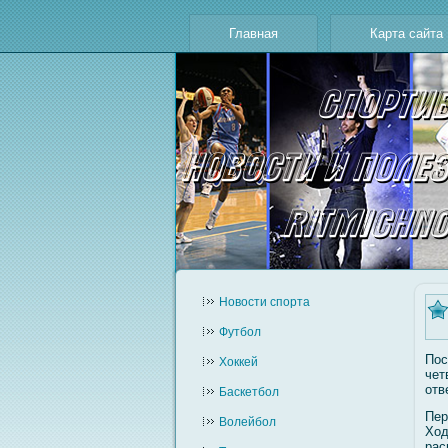
Главная
Карта сайта
Новости cпорта
Футбол
Пос
Хоккей
чет
отв
Баскетбол
Пер
Волейбол
Ход
рас