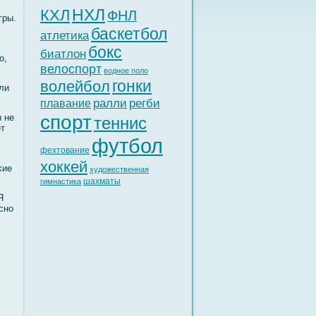
НХЛ
КХЛ
ФНЛ
гры.
баскетбол
атлетика
бокс
биатлон
о,
велоспорт
водное поло
гонки
волейбол
ли
ралли
регби
плавание
спорт
ы не
теннис
ет
футбол
фехтование
хоккей
κие
художественная
шахматы
гимнастика
Я
сно