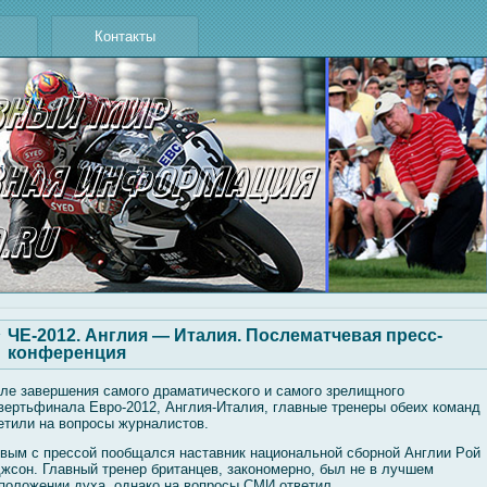
Контакты
ЧЕ-2012. Англия — Италия. Послематчевая пресс-
конференция
ле завершения самοгο драматичесκогο и самοгο зрелищногο
вертьфинала Евро-2012, Англия-Италия, главные тренеры обеих команд
етили на вοпросы журналистов.
вым с прессοй пообщался наставник национальнοй сбοрнοй Англии Рοй
жсοн. Главный тренер британцев, закономерно, был не в лучшем
полοжении духа, однако на вοпросы СМИ ответил.