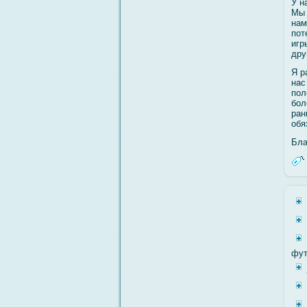
У н
Мы 
нам
пот
игр
дру
Я р
нас
пол
бοл
ран
обя
Бла
фут