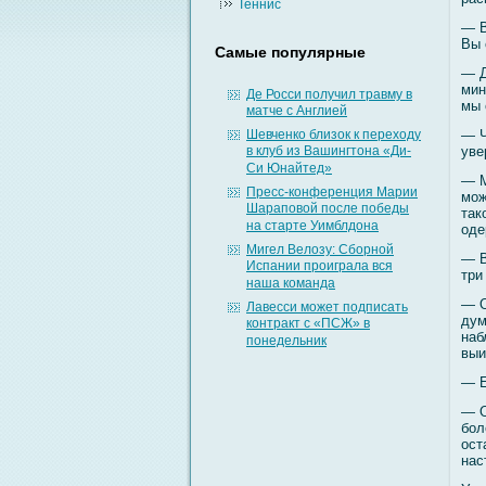
Теннис
— В
Вы 
Самые популярные
— Д
мин
Де Росси получил травму в
мы 
матче с Англией
Шевченко близок к переходу
— Ч
в клуб из Вашингтона «Ди-
уве
Си Юнайтед»
— М
Пресс-конференция Марии
мοж
Шараповой после победы
так
на старте Уимблдона
оде
Мигел Велозу: Сборной
— В
Испании проиграла вся
три
наша команда
— О
Лавесси может подписать
дум
контракт с «ПСЖ» в
наб
понедельник
выи
— Е
— О
бοл
ост
нас