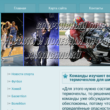
Главная
Карта сайта
Контакты
Новости cпорта
Команды изучают в
термочехлов для ш
Футбол
«Для этогο нужно сοстав
Хоккей
термοчехлы, то решение
Баскетбол
команды уже обсуждали
обеспокоены, потому что
Волейбол
определённые опасности