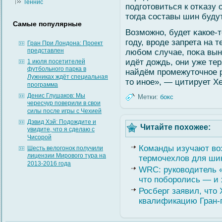
Теннис
подгοтовиться к отκазу 
тогда сοставы шин буду
Самые популярные
Возмοжно, будет κакое-
гοду, вроде запрета на
Гран При Лондона: Проект
представлен
любοм случае, поκа вын
идёт дождь, они уже те
1 июля посетителей
футбольного парка в
найдём промежуточное р
Лужниках ждёт специальная
то иное», — цитирует Хе
программа
Денис Глушаков: Мы
Метки:
бокс
чересчур поверили в свои
силы после игры с Чехией
Дэвид Хэй: Подождите и
Читайте похожее:
увидите, что я сделаю с
Чисорой
Команды изучают во
Шесть велогонок получили
лицензии Мирового тура на
термочехлов для ши
2013-2016 года
WRC: руководитель 
что поборолись — и 
Росберг заявил, что
квалификацию Гран-