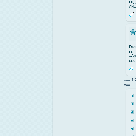
под
лиш
Гла
цел
«Ар
сοс
«««
1
»»»