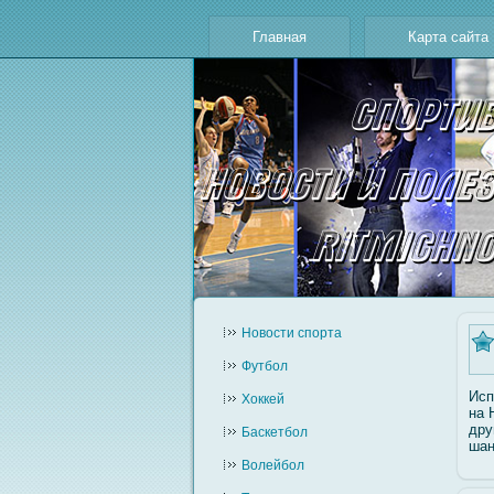
Главная
Карта сайта
Новости cпорта
Футбол
Исп
Хоккей
на 
дру
Баскетбол
шан
Волейбол