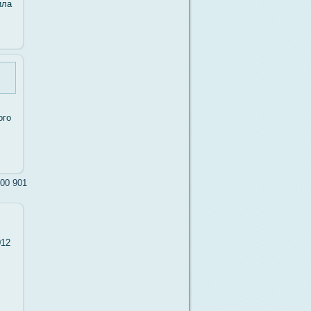
ила
огο
00
901
012