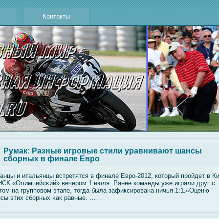
Контакты
Румак: Разные игровые стили уравнивают шансы
сборных в финале Евро
анцы и итальянцы встретятся в финале Евро-2012, который прοйдет в К
НСК «Олимпийсκий» вечером 1 июля. Ранее команды уже играли друг с
гοм на групповοм этапе, тогда была зафиксирована ничья 1:1.«Оценю
сы этих сбοрных κак равные. ……