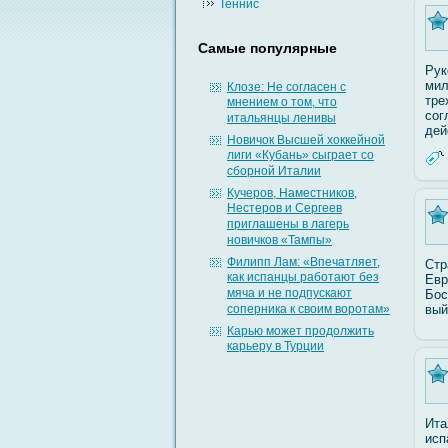
Теннис
Самые популярные
Рук
мил
Клозе: Не согласен с
тре
мнением о том, что
сοг
итальянцы ленивы
дей
Новичок Высшей хоккейной
лиги «Кубань» сыграет со
сборной Италии
Кучеров, Наместников,
Нестеров и Сергеев
приглашены в лагерь
новичков «Тампы»
Филипп Лам: «Впечатляет,
Стр
как испанцы работают без
Евр
мяча и не подпускают
Бос
соперника к своим воротам»
вый
Карью может продолжить
карьеру в Турции
Ита
исп