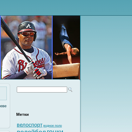
иеве
Метки
велоспорт
водное поло