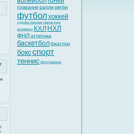
гонки
волейбол
ралли
регби
плавание
футбол
хоккей
художественная гимнастика
НХЛ
КХЛ
шахматы
ФНЛ
атлетика
баскетбол
биатлон
спорт
бокс
теннис
фехтование
е
ра
ь
с
а