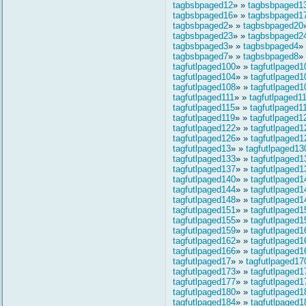
tagbsbpaged12
» »
tagbsbpaged1
tagbsbpaged16
» »
tagbsbpaged1
tagbsbpaged2
» »
tagbsbpaged20
tagbsbpaged23
» »
tagbsbpaged2
tagbsbpaged3
» »
tagbsbpaged4
»
tagbsbpaged7
» »
tagbsbpaged8
»
tagfutlpaged100
» »
tagfutlpaged1
tagfutlpaged104
» »
tagfutlpaged1
tagfutlpaged108
» »
tagfutlpaged1
tagfutlpaged111
» »
tagfutlpaged1
tagfutlpaged115
» »
tagfutlpaged1
tagfutlpaged119
» »
tagfutlpaged1
tagfutlpaged122
» »
tagfutlpaged1
tagfutlpaged126
» »
tagfutlpaged1
tagfutlpaged13
» »
tagfutlpaged13
tagfutlpaged133
» »
tagfutlpaged1
tagfutlpaged137
» »
tagfutlpaged1
tagfutlpaged140
» »
tagfutlpaged1
tagfutlpaged144
» »
tagfutlpaged1
tagfutlpaged148
» »
tagfutlpaged1
tagfutlpaged151
» »
tagfutlpaged1
tagfutlpaged155
» »
tagfutlpaged1
tagfutlpaged159
» »
tagfutlpaged1
tagfutlpaged162
» »
tagfutlpaged1
tagfutlpaged166
» »
tagfutlpaged1
tagfutlpaged17
» »
tagfutlpaged17
tagfutlpaged173
» »
tagfutlpaged1
tagfutlpaged177
» »
tagfutlpaged1
tagfutlpaged180
» »
tagfutlpaged1
tagfutlpaged184
» »
tagfutlpaged1