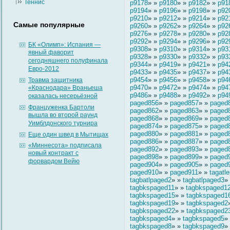
Теннис
p9178
» »
p9180
» »
p9182
» »
p91
p9194
» »
p9196
» »
p9198
» »
p92
p9210
» »
p9212
» »
p9214
» »
p92
Самые популярные
p9260
» »
p9262
» »
p9264
» »
p92
p9276
» »
p9278
» »
p9280
» »
p92
p9292
» »
p9294
» »
p9296
» »
p92
БК «Олимп»: Испания —
p9308
» »
p9310
» »
p9314
» »
p93
явный фаворит
p9328
» »
p9330
» »
p9332
» »
p93
сегодняшнего полуфинала
p9344
» »
p9419
» »
p9421
» »
p94
Евро-2012
p9433
» »
p9435
» »
p9437
» »
p94
p9454
» »
p9456
» »
p9458
» »
p94
Травма защитника
p9470
» »
p9472
» »
p9474
» »
p94
«Краснодара» Враньеша
p9486
» »
p9488
» »
p9492
» »
p94
оказалась несерьёзной
paged856
» »
paged857
» »
paged
Француженка Бартоли
paged862
» »
paged863
» »
paged
вышла во второй раунд
paged868
» »
paged869
» »
paged
Уимблдонского турнира
paged874
» »
paged875
» »
paged
paged880
» »
paged881
» »
paged
Еще один швед в Мытищах
paged886
» »
paged887
» »
paged
«Миннесота» подписала
paged892
» »
paged893
» »
paged
новый контракт с
paged898
» »
paged899
» »
paged
форвардом Вейю
paged904
» »
paged905
» »
paged
paged910
» »
paged911
» »
tagatl
tagbatlpaged2
» »
tagbatlpaged3
»
tagbkspaged11
» »
tagbkspaged1
tagbkspaged15
» »
tagbkspaged1
tagbkspaged19
» »
tagbkspaged2
tagbkspaged22
» »
tagbkspaged2
tagbkspaged4
» »
tagbkspaged5
»
tagbkspaged8
» »
tagbkspaged9
»