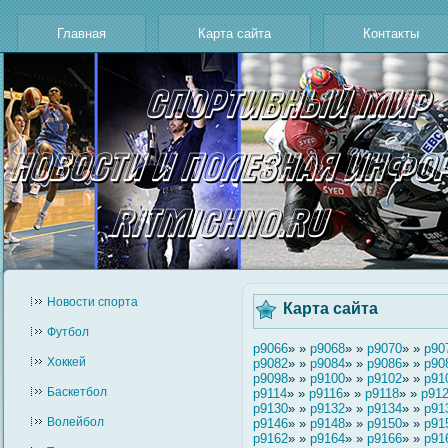
Главная
Карта сайта
Контакты
Новости cпорта
Карта сайта
Футбол
p9066
» »
p9068
» »
p9070
» »
p90
Хоккей
p9082
» »
p9084
» »
p9086
» »
p90
p9098
» »
p9100
» »
p9102
» »
p91
Баскетбол
p9114
» »
p9116
» »
p9118
» »
p91
p9130
» »
p9132
» »
p9134
» »
p91
Волейбол
p9146
» »
p9148
» »
p9150
» »
p91
p9162
» »
p9164
» »
p9166
» »
p91