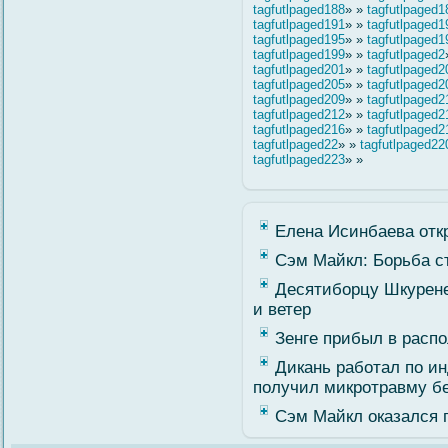
tagfutlpaged188
» »
tagfutlpaged1
tagfutlpaged191
» »
tagfutlpaged1
tagfutlpaged195
» »
tagfutlpaged1
tagfutlpaged199
» »
tagfutlpaged2
tagfutlpaged201
» »
tagfutlpaged2
tagfutlpaged205
» »
tagfutlpaged2
tagfutlpaged209
» »
tagfutlpaged2
tagfutlpaged212
» »
tagfutlpaged2
tagfutlpaged216
» »
tagfutlpaged2
tagfutlpaged22
» »
tagfutlpaged22
tagfutlpaged223
» »
Елена Исинбаева откр
Сэм Майкл: Борьба с
Десятиборцу Шкурене
и ветер
Зенге прибыл в расп
Дикань работал по и
получил микротравму б
Сэм Майкл оказался 